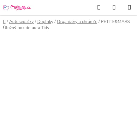
Prejsť
Hľadať
NÁKUP
na
KOŠÍK
obsah
Domov
/
Autosedačky
/
Doplnky
/
Organizéry a chrániče
/
PETITE&MARS
Úložný box do auta Tidy