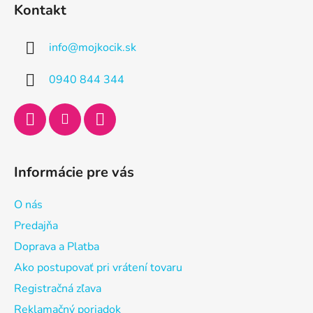
á
Kontakt
p
ä
info
@
mojkocik.sk
t
i
0940 844 344
e
Informácie pre vás
O nás
Predajňa
Doprava a Platba
Ako postupovať pri vrátení tovaru
Registračná zľava
Reklamačný poriadok