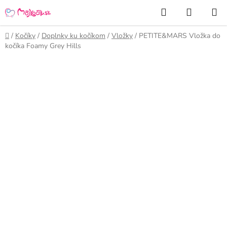
Prejsť
Hľadať
NÁKUP
na
KOŠÍK
obsah
Domov
/
Kočíky
/
Doplnky ku kočíkom
/
Vložky
/
PETITE&MARS Vložka do
kočíka Foamy Grey Hills