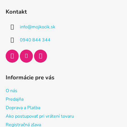
Z
á
Kontakt
p
ä
info
@
mojkocik.sk
t
i
0940 844 344
e
Informácie pre vás
O nás
Predajňa
Doprava a Platba
Ako postupovať pri vrátení tovaru
Registračná zľava