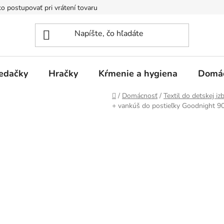
o postupovať pri vrátení tovaru
Registračná zľava
Reklamač
edačky
Hračky
Kŕmenie a hygiena
Domá
Domov
/
Domácnosť
/
Textil do detskej iz
+ vankúš do postieľky Goodnight 