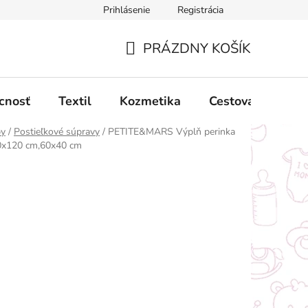
Prihlásenie
Registrácia
ný poriadok
Obchodné podmienky
Podmienky ochrany oso
PRÁZDNY KOŠÍK
NÁKUPNÝ
KOŠÍK
cnosť
Textil
Kozmetika
Cestovanie
by
/
Postieľkové súpravy
/
PETITE&MARS Výplň perinka
90x120 cm,60x40 cm