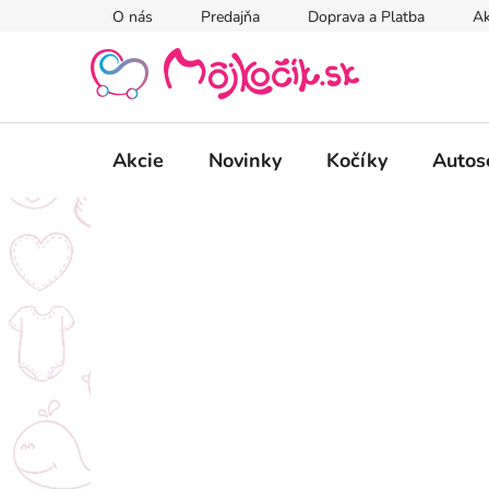
Prejsť
O nás
Predajňa
Doprava a Platba
Ak
na
obsah
Akcie
Novinky
Kočíky
Autos