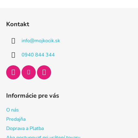
Z
á
Kontakt
p
ä
info
@
mojkocik.sk
t
i
0940 844 344
e
Informácie pre vás
O nás
Predajňa
Doprava a Platba
Ako postupovať pri vrátení tovaru