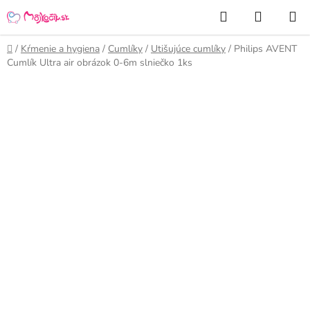
Prejsť
Hľadať
NÁKUP
na
KOŠÍK
obsah
Domov
/
Kŕmenie a hygiena
/
Cumlíky
/
Utišujúce cumlíky
/
Philips AVENT
Cumlík Ultra air obrázok 0-6m slniečko 1ks