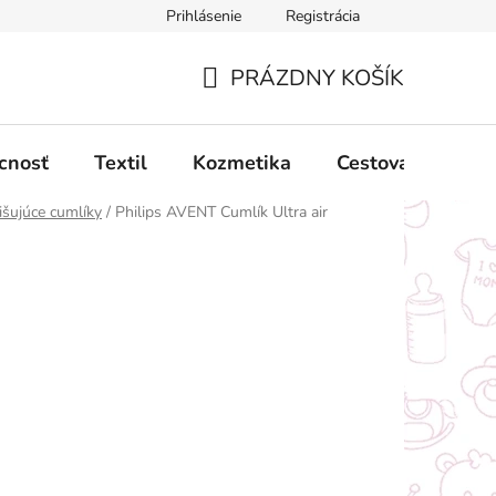
Prihlásenie
Registrácia
ný poriadok
Obchodné podmienky
Podmienky ochrany oso
PRÁZDNY KOŠÍK
NÁKUPNÝ
KOŠÍK
cnosť
Textil
Kozmetika
Cestovanie
išujúce cumlíky
/
Philips AVENT Cumlík Ultra air