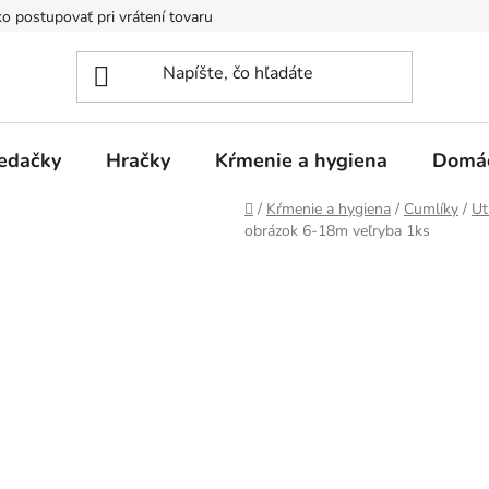
o postupovať pri vrátení tovaru
Registračná zľava
Reklamač
edačky
Hračky
Kŕmenie a hygiena
Domá
Domov
/
Kŕmenie a hygiena
/
Cumlíky
/
Ut
obrázok 6-18m veľryba 1ks