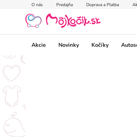
Prejsť
O nás
Predajňa
Doprava a Platba
Ak
na
obsah
Akcie
Novinky
Kočíky
Autos