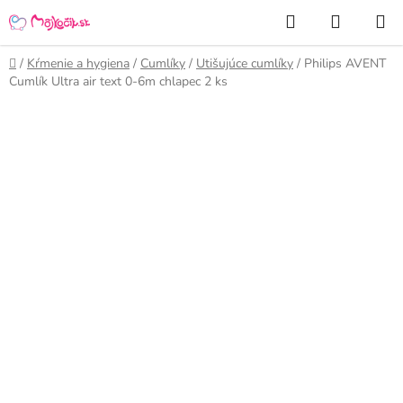
Prejsť
Hľadať
NÁKUP
na
KOŠÍK
obsah
Domov
/
Kŕmenie a hygiena
/
Cumlíky
/
Utišujúce cumlíky
/
Philips AVENT
Cumlík Ultra air text 0-6m chlapec 2 ks