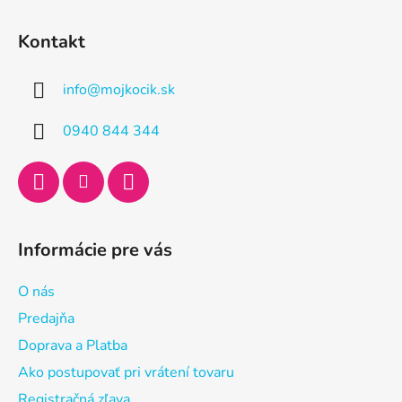
Z
á
Kontakt
p
ä
info
@
mojkocik.sk
t
i
0940 844 344
e
Informácie pre vás
O nás
Predajňa
Doprava a Platba
Ako postupovať pri vrátení tovaru
Registračná zľava