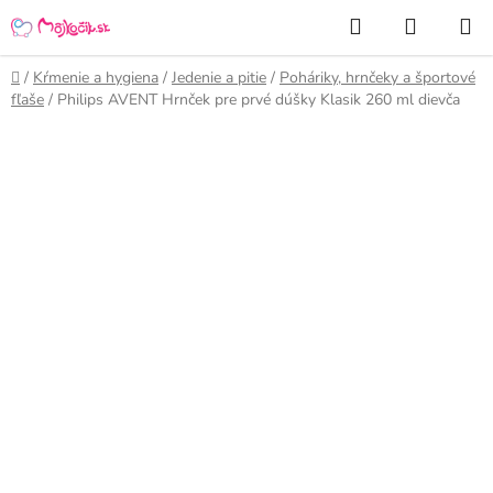
Prejsť
Hľadať
NÁKUP
na
KOŠÍK
obsah
Domov
/
Kŕmenie a hygiena
/
Jedenie a pitie
/
Poháriky, hrnčeky a športové
fľaše
/
Philips AVENT Hrnček pre prvé dúšky Klasik 260 ml dievča