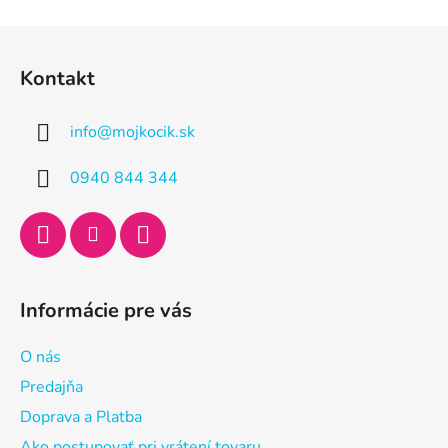
Z
á
Kontakt
p
ä
info
@
mojkocik.sk
t
i
0940 844 344
e
Informácie pre vás
O nás
Predajňa
Doprava a Platba
Ako postupovať pri vrátení tovaru