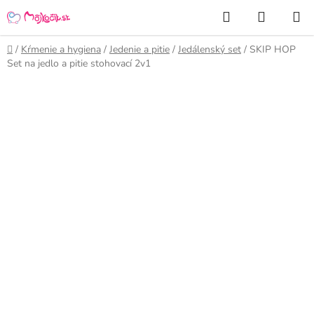
Prejsť
Hľadať
NÁKUP
na
KOŠÍK
obsah
Domov
/
Kŕmenie a hygiena
/
Jedenie a pitie
/
Jedálenský set
/
SKIP HOP
Set na jedlo a pitie stohovací 2v1