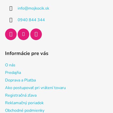
ä
info
@
mojkocik.sk
t
i
0940 844 344
e
Informácie pre vás
O nás
Predajňa
Doprava a Platba
Ako postupovať pri vrátení tovaru
Registračná zľava
Reklamačný poriadok
Obchodné podmienky