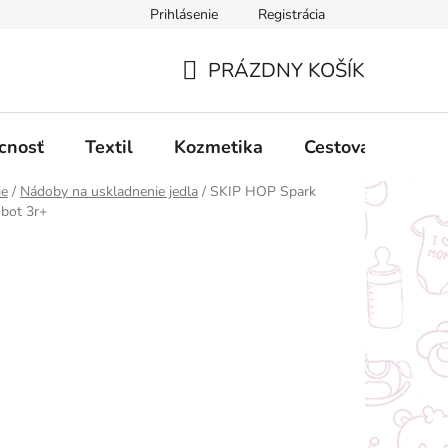
Prihlásenie
Registrácia
ný poriadok
Obchodné podmienky
Podmienky ochrany oso
PRÁZDNY KOŠÍK
NÁKUPNÝ
KOŠÍK
cnosť
Textil
Kozmetika
Cestovanie
ie
/
Nádoby na uskladnenie jedla
/
SKIP HOP Spark
obot 3r+