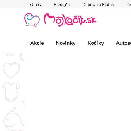
Prejsť
O nás
Predajňa
Doprava a Platba
Ak
na
obsah
Akcie
Novinky
Kočíky
Autos