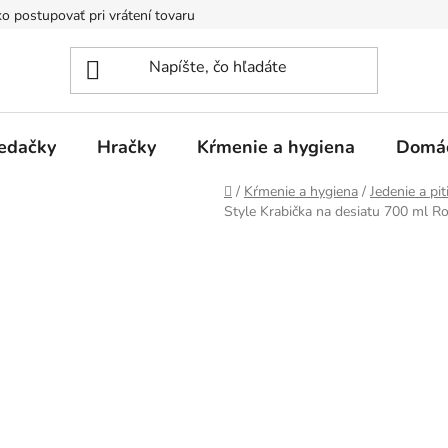
o postupovať pri vrátení tovaru
Registračná zľava
Reklamač
edačky
Hračky
Kŕmenie a hygiena
Domá
Domov
/
Kŕmenie a hygiena
/
Jedenie a pit
Style Krabička na desiatu 700 ml R