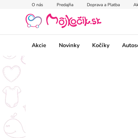
Prejsť
O nás
Predajňa
Doprava a Platba
Ak
na
obsah
Akcie
Novinky
Kočíky
Autos