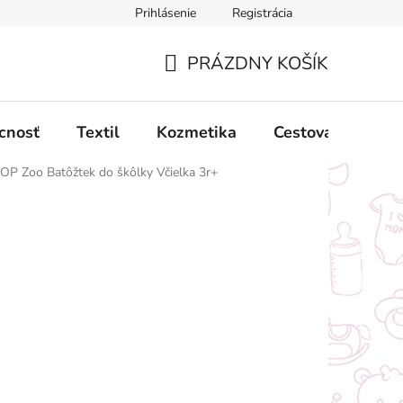
Prihlásenie
Registrácia
ný poriadok
Obchodné podmienky
Podmienky ochrany oso
PRÁZDNY KOŠÍK
NÁKUPNÝ
KOŠÍK
cnosť
Textil
Kozmetika
Cestovanie
OP Zoo Batôžtek do škôlky Včielka 3r+