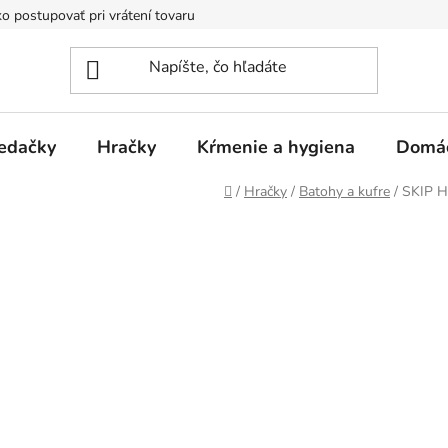
o postupovať pri vrátení tovaru
Registračná zľava
Reklamač
edačky
Hračky
Kŕmenie a hygiena
Domá
Domov
/
Hračky
/
Batohy a kufre
/
SKIP H