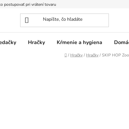
o postupovať pri vrátení tovaru
Registračná zľava
Reklamač
edačky
Hračky
Kŕmenie a hygiena
Domá
Domov
/
Hračky
/
Hračky
/
SKIP HOP Zoo 