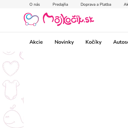
Prejsť
O nás
Predajňa
Doprava a Platba
Ak
na
obsah
Akcie
Novinky
Kočíky
Autos