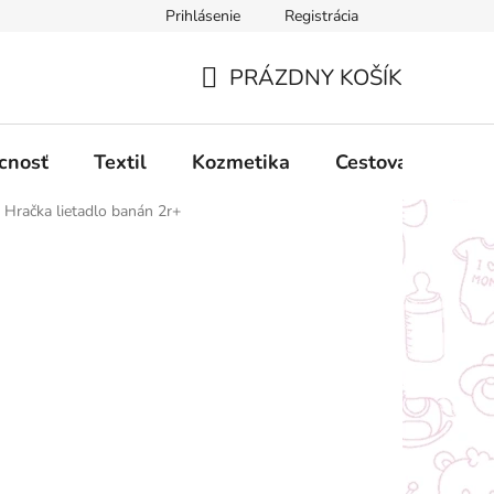
Prihlásenie
Registrácia
ný poriadok
Obchodné podmienky
Podmienky ochrany oso
PRÁZDNY KOŠÍK
NÁKUPNÝ
KOŠÍK
cnosť
Textil
Kozmetika
Cestovanie
Hračka lietadlo banán 2r+