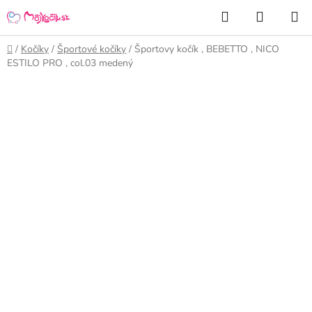
Prejsť
Hľadať
NÁKUP
na
KOŠÍK
obsah
Domov
/
Kočíky
/
Športové kočíky
/
Športovy kočík , BEBETTO , NICO
ESTILO PRO , col.03 medený