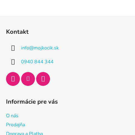
Z
á
Kontakt
p
ä
info
@
mojkocik.sk
t
i
0940 844 344
e
Informácie pre vás
O nás
Predajňa
Doprava a Platba