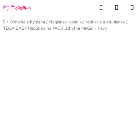
Prejsť
Hľadať
NÁKUP
na
KOŠÍK
obsah
Domov
/
Kŕmenie a hygiena
/
Hygiena
/
Nočníky, redukcie a stupienky
/
TEGA BABY Redukcia na WC s úchytmi Meteo - navy