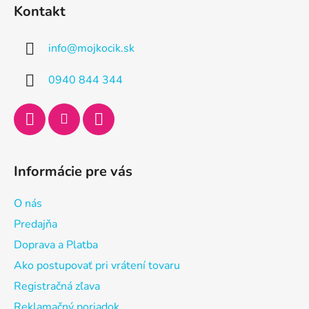
á
Kontakt
p
ä
info
@
mojkocik.sk
t
i
0940 844 344
e
Informácie pre vás
O nás
Predajňa
Doprava a Platba
Ako postupovať pri vrátení tovaru
Registračná zľava
Reklamačný poriadok