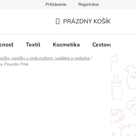
Prihlásenie
Registrácia
ný poriadok
Obchodné podmienky
Podmienky ochrany oso
PRÁZDNY KOŠÍK
NÁKUPNÝ
KOŠÍK
cnosť
Textil
Kozmetika
Cestovanie
ničky, vaničky s preb.pultom, sedátka a vedierka
/
, Powder Pink