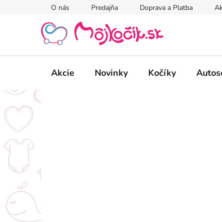
Prejsť
O nás
Predajňa
Doprava a Platba
Ak
na
obsah
Akcie
Novinky
Kočíky
Autos