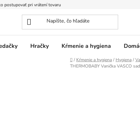
o postupovať pri vrátení tovaru
Registračná zľava
Reklamač
edačky
Hračky
Kŕmenie a hygiena
Domá
Domov
/
Kŕmenie a hygiena
/
Hygiena
/
Va
THERMOBABY Vanička VASCO sada