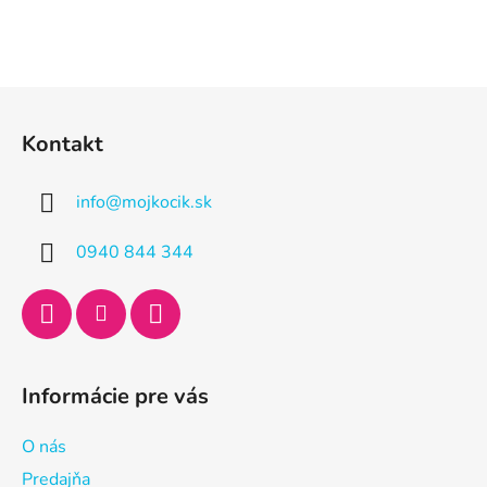
Z
á
Kontakt
p
ä
info
@
mojkocik.sk
t
i
0940 844 344
e
Informácie pre vás
O nás
Predajňa