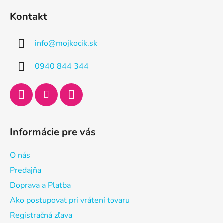
á
Kontakt
p
ä
info
@
mojkocik.sk
t
i
0940 844 344
e
Informácie pre vás
O nás
Predajňa
Doprava a Platba
Ako postupovať pri vrátení tovaru
Registračná zľava