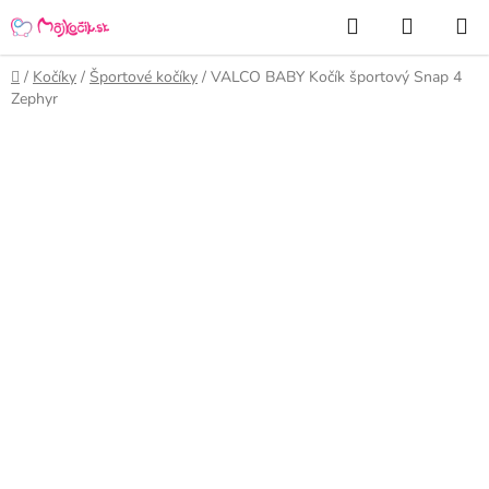
Prejsť
Hľadať
NÁKUP
na
KOŠÍK
obsah
Domov
/
Kočíky
/
Športové kočíky
/
VALCO BABY Kočík športový Snap 4
Zephyr