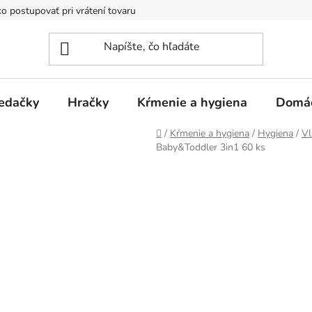
o postupovať pri vrátení tovaru
Registračná zľava
Reklamač
edačky
Hračky
Kŕmenie a hygiena
Domá
Domov
/
Kŕmenie a hygiena
/
Hygiena
/
Vl
Baby&Toddler 3in1 60 ks