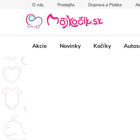
Prejsť
O nás
Predajňa
Doprava a Platba
Ak
na
obsah
Akcie
Novinky
Kočíky
Autos