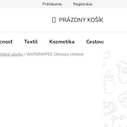
Prihlásenie
Registrácia
ný poriadok
Obchodné podmienky
Podmienky ochrany oso
PRÁZDNY KOŠÍK
NÁKUPNÝ
KOŠÍK
cnosť
Textil
Kozmetika
Cestovanie
hčené utierky
/
WATERWIPES Obrúsky vlhčené