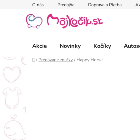
Prejsť
O nás
Predajňa
Doprava a Platba
Ak
na
obsah
Akcie
Novinky
Kočíky
Autos
Domov
/
Predávané značky
/
Happy Horse