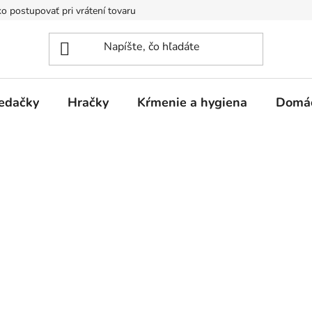
o postupovať pri vrátení tovaru
Registračná zľava
Reklamač
edačky
Hračky
Kŕmenie a hygiena
Domá