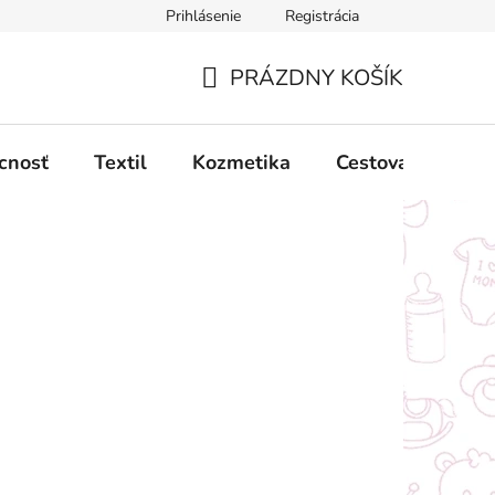
Prihlásenie
Registrácia
ný poriadok
Obchodné podmienky
Podmienky ochrany oso
PRÁZDNY KOŠÍK
NÁKUPNÝ
KOŠÍK
cnosť
Textil
Kozmetika
Cestovanie