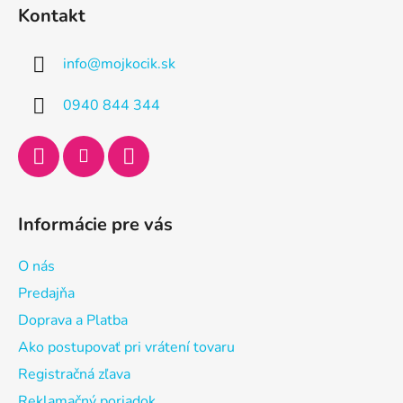
á
Kontakt
p
ä
info
@
mojkocik.sk
t
i
0940 844 344
e
Informácie pre vás
O nás
Predajňa
Doprava a Platba
Ako postupovať pri vrátení tovaru
Registračná zľava
Reklamačný poriadok