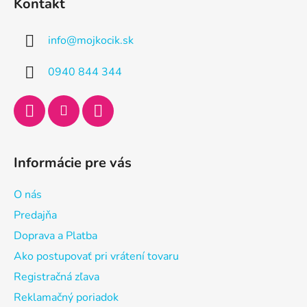
Kontakt
p
ä
info
@
mojkocik.sk
t
i
0940 844 344
e
Informácie pre vás
O nás
Predajňa
Doprava a Platba
Ako postupovať pri vrátení tovaru
Registračná zľava
Reklamačný poriadok