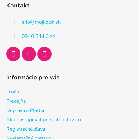
á
Kontakt
p
ä
info
@
mojkocik.sk
t
i
0940 844 344
e
Informácie pre vás
O nás
Predajňa
Doprava a Platba
Ako postupovať pri vrátení tovaru
Registračná zľava
Reklamačný poriadok