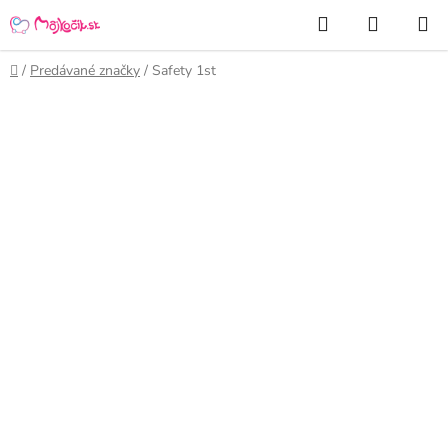
Prejsť
Hľadať
NÁKUP
na
KOŠÍK
obsah
Domov
/
Predávané značky
/
Safety 1st