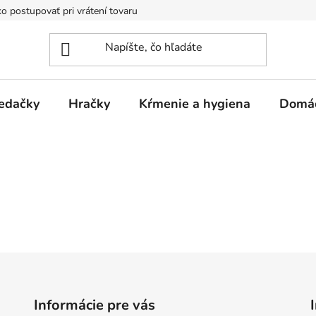
o postupovať pri vrátení tovaru
Registračná zľava
Reklamač
edačky
Hračky
Kŕmenie a hygiena
Domá
Informácie pre vás