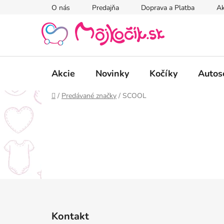
Prejsť
O nás
Predajňa
Doprava a Platba
Ak
na
obsah
Akcie
Novinky
Kočíky
Autos
Domov
/
Predávané značky
/
SCOOL
Z
á
Kontakt
p