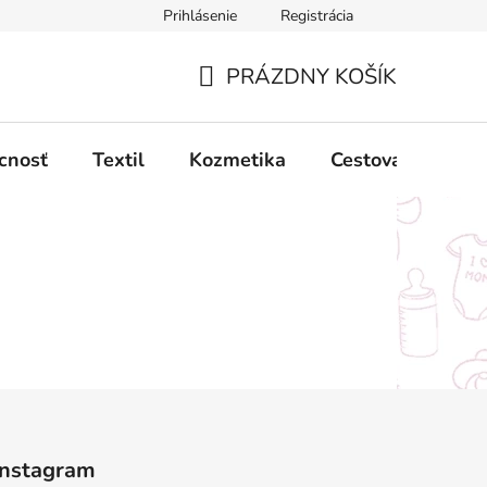
Prihlásenie
Registrácia
ný poriadok
Obchodné podmienky
Podmienky ochrany oso
PRÁZDNY KOŠÍK
NÁKUPNÝ
KOŠÍK
cnosť
Textil
Kozmetika
Cestovanie
Instagram