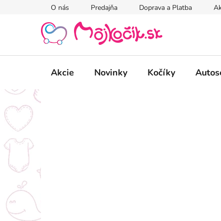
Prejsť
O nás
Predajňa
Doprava a Platba
Ak
na
obsah
Akcie
Novinky
Kočíky
Autos