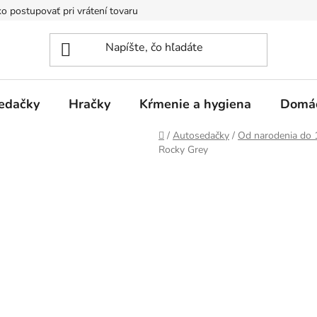
o postupovať pri vrátení tovaru
Registračná zľava
Reklamač
edačky
Hračky
Kŕmenie a hygiena
Domá
Domov
/
Autosedačky
/
Od narodenia do 
Rocky Grey