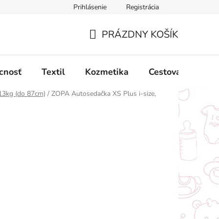
Prihlásenie
Registrácia
ný poriadok
Obchodné podmienky
Podmienky ochrany oso
PRÁZDNY KOŠÍK
NÁKUPNÝ
KOŠÍK
cnosť
Textil
Kozmetika
Cestovanie
13kg (do 87cm)
/
ZOPA Autosedačka XS Plus i-size,