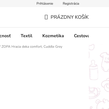
Prihlásenie
Registrácia
ný poriadok
Obchodné podmienky
Podmienky ochrany oso
PRÁZDNY KOŠÍK
NÁKUPNÝ
KOŠÍK
cnosť
Textil
Kozmetika
Cestovanie
/
ZOPA Hracia deka comfort, Cuddle Grey