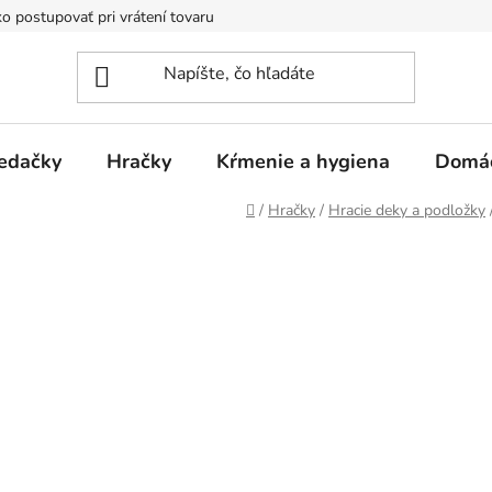
o postupovať pri vrátení tovaru
Registračná zľava
Reklamač
edačky
Hračky
Kŕmenie a hygiena
Domá
Domov
/
Hračky
/
Hracie deky a podložky