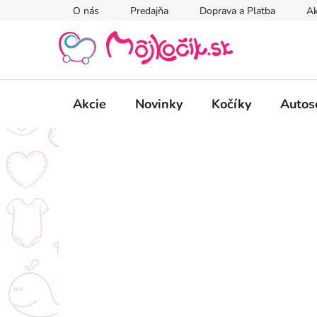
Prejsť
O nás
Predajňa
Doprava a Platba
Ak
na
obsah
Akcie
Novinky
Kočíky
Autos