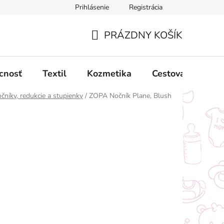
Prihlásenie
Registrácia
ný poriadok
Obchodné podmienky
Podmienky ochrany oso
PRÁZDNY KOŠÍK
NÁKUPNÝ
KOŠÍK
cnosť
Textil
Kozmetika
Cestovanie
čníky, redukcie a stupienky
/
ZOPA Nočník Plane, Blush