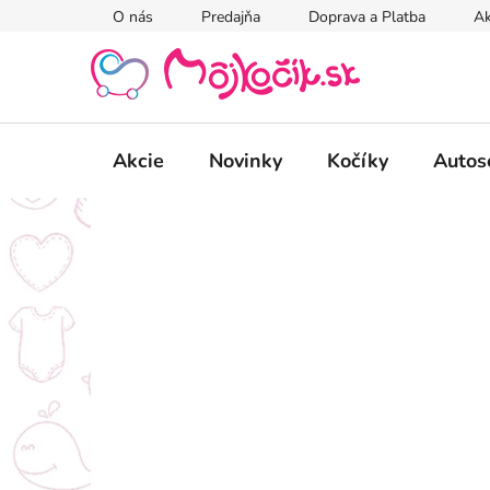
Prejsť
O nás
Predajňa
Doprava a Platba
Ak
na
obsah
Akcie
Novinky
Kočíky
Autos