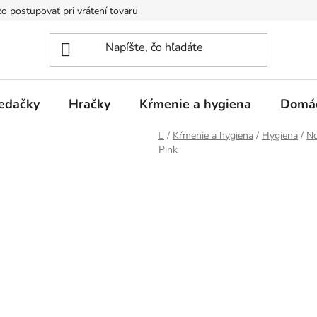
o postupovať pri vrátení tovaru
Registračná zľava
Reklamač
edačky
Hračky
Kŕmenie a hygiena
Domá
Domov
/
Kŕmenie a hygiena
/
Hygiena
/
No
Pink