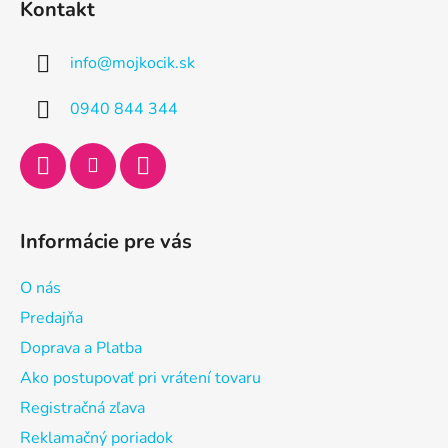
Kontakt
p
ä
info
@
mojkocik.sk
t
i
0940 844 344
e
Informácie pre vás
O nás
Predajňa
Doprava a Platba
Ako postupovať pri vrátení tovaru
Registračná zľava
Reklamačný poriadok