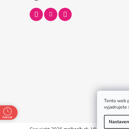
e
Tento web p
vyjadrujete 
Zobraziť
Nastaven