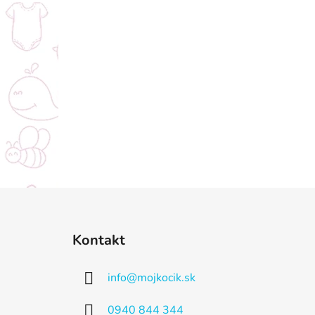
Z
á
Kontakt
p
ä
info
@
mojkocik.sk
t
i
0940 844 344