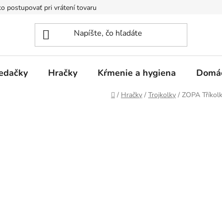
o postupovať pri vrátení tovaru
Registračná zľava
Reklamač
edačky
Hračky
Kŕmenie a hygiena
Domá
Domov
/
Hračky
/
Trojkolky
/
ZOPA Tříkolk