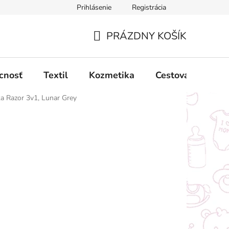
Prihlásenie
Registrácia
ný poriadok
Obchodné podmienky
Podmienky ochrany oso
PRÁZDNY KOŠÍK
NÁKUPNÝ
KOŠÍK
cnosť
Textil
Kozmetika
Cestovanie
a Razor 3v1, Lunar Grey