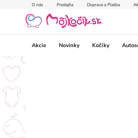
Prejsť
O nás
Predajňa
Doprava a Platba
Ak
na
obsah
Akcie
Novinky
Kočíky
Autos