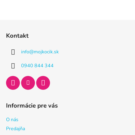
Z
á
Kontakt
p
ä
info
@
mojkocik.sk
t
i
0940 844 344
e
Informácie pre vás
O nás
Predajňa