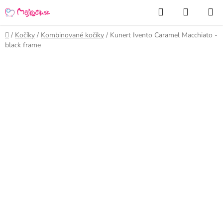
Prejsť
Hľadať
NÁKUP
na
KOŠÍK
obsah
Domov
/
Kočíky
/
Kombinované kočíky
/
Kunert Ivento Caramel Macchiato -
black frame